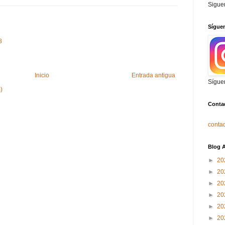
Sigue
Sígue
8
Inicio
Entrada antigua
Sígue
)
Conta
contad
Blog A
►
20
►
20
►
20
►
20
►
20
►
20