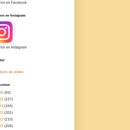
nos en Facebook
nos en Instagram
nos en Instagram
dor
ores de visitas
rchive
26
(93)
25
(157)
24
(164)
23
(201)
22
(210)
21
(206)