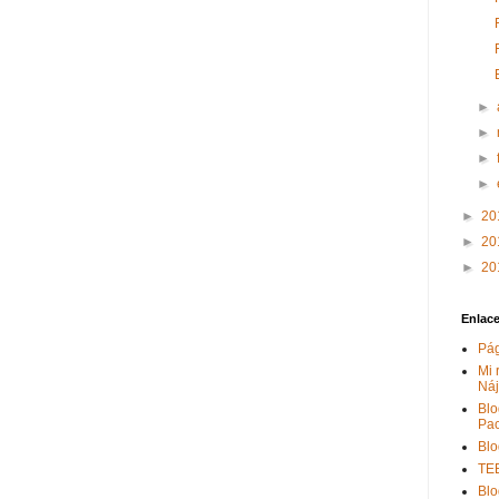
►
►
►
►
►
20
►
20
►
20
Enlac
Pág
Mi 
Náj
Bl
Pac
Blo
TE
Blo