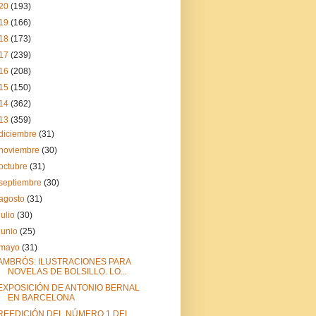
20
(193)
19
(166)
18
(173)
17
(239)
16
(208)
15
(150)
14
(362)
13
(359)
diciembre
(31)
noviembre
(30)
octubre
(31)
septiembre
(30)
agosto
(31)
julio
(30)
junio
(25)
mayo
(31)
AMBRÓS: ILUSTRACIONES PARA
NOVELAS DE BOLSILLO. LO...
EXPOSICIÓN DE ANTONIO BERNAL
EN BARCELONA
REEDICIÓN DEL NÚMERO 1 DEL