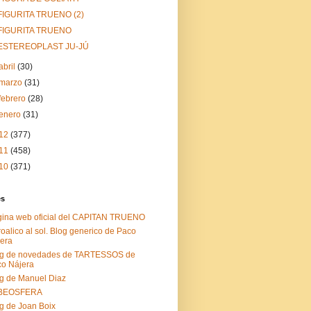
FIGURITA TRUENO (2)
FIGURITA TRUENO
ESTEREOPLAST JU-JÚ
abril
(30)
marzo
(31)
febrero
(28)
enero
(31)
12
(377)
11
(458)
10
(371)
es
ina web oficial del CAPITAN TRUENO
roalico al sol. Blog generico de Paco
era
og de novedades de TARTESSOS de
o Nájera
g de Manuel Diaz
BEOSFERA
g de Joan Boix