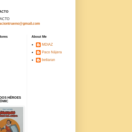
ACTO
ACTO
aciontrueno@gmail.com
dores
About Me
MDIAZ
Paco Nájera
betiaran
DOS HÉROES
CÓMIC