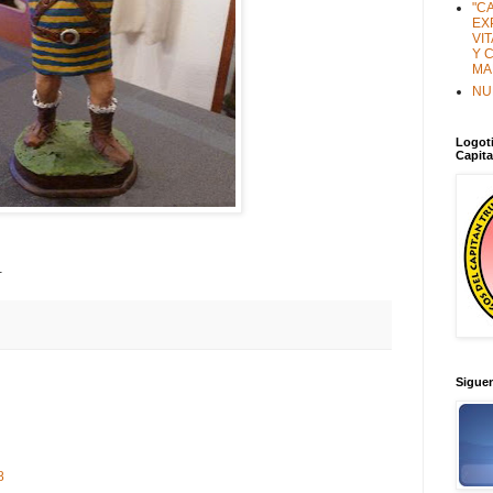
"C
EX
VI
Y 
MA
NU
Logoti
Capit
.
Sigue
8