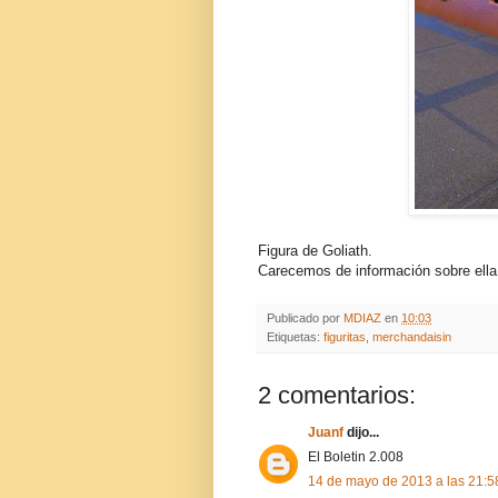
Figura de Goliath.
Carecemos de información sobre ella
Publicado por
MDIAZ
en
10:03
Etiquetas:
figuritas
,
merchandaisin
2 comentarios:
Juanf
dijo...
El Boletin 2.008
14 de mayo de 2013 a las 21:5