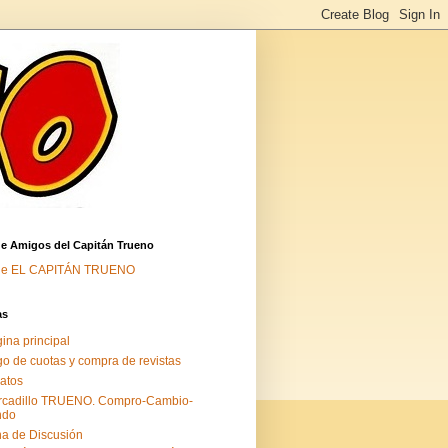
de Amigos del Capitán Trueno
de EL CAPITÁN TRUENO
as
ina principal
o de cuotas y compra de revistas
atos
rcadillo TRUENO. Compro-Cambio-
ndo
a de Discusión