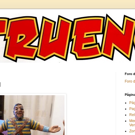
Foro 
Foro 
H
Págin
Pág
Pag
Rel
Me
Ve
Zon