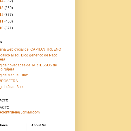
14
(362)
13
(359)
12
(377)
11
(458)
10
(371)
es
ina web oficial del CAPITAN TRUENO
roalico al sol. Blog generico de Paco
era
og de novedades de TARTESSOS de
o Nájera
g de Manuel Diaz
BEOSFERA
g de Joan Boix
ACTO
ACTO
aciontrueno@gmail.com
dores
About Me