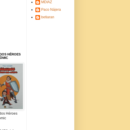
MDIAZ
Paco Nájera
betiaran
DOS HÉROES
CÓMIC
os Héroes
ómic