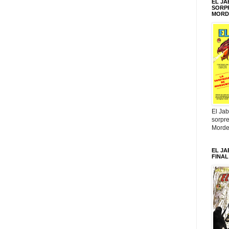
EL JA
SORP
MORD
El Jab
sorpr
Morde
EL JA
FINAL