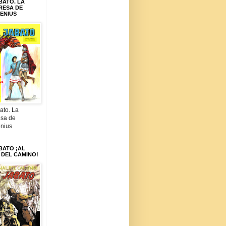
BATO. LA
RESA DE
ENIUS
ato. La
esa de
nius
BATO ¡AL
 DEL CAMINO!