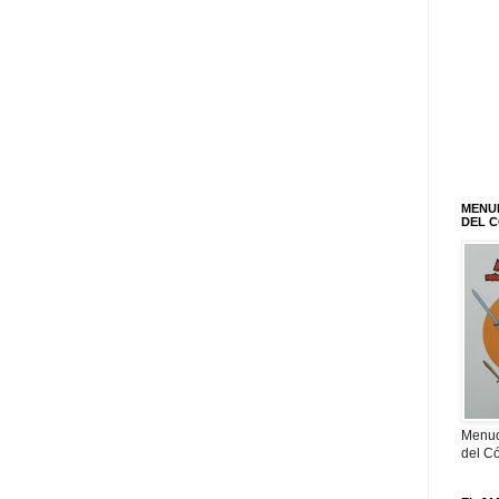
MENU
DEL 
Menud
del C