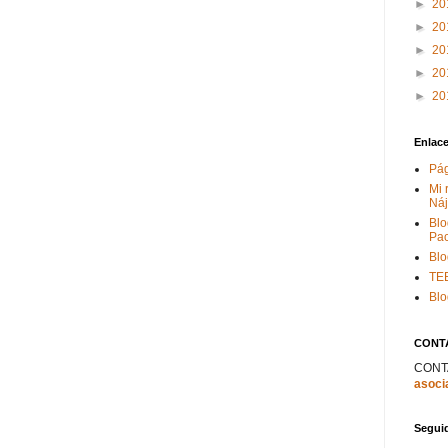
►
20
►
20
►
20
►
20
►
20
Enlac
Pág
Mi 
Náj
Bl
Pac
Blo
TE
Blo
CONT
CONT
asoci
Segui