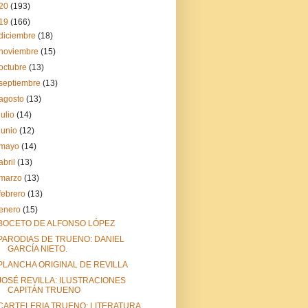
20
(193)
19
(166)
diciembre
(18)
noviembre
(15)
octubre
(13)
septiembre
(13)
agosto
(13)
julio
(14)
junio
(12)
mayo
(14)
abril
(13)
marzo
(13)
febrero
(13)
enero
(15)
BOCETO DE ALFONSO LÓPEZ
PARODIAS DE TRUENO: DANIEL
GARCÍA NIETO.
PLANCHA ORIGINAL DE REVILLA
JOSÉ REVILLA: ILUSTRACIONES
CAPITÁN TRUENO
CARTELERIA TRUENO: LITERATURA