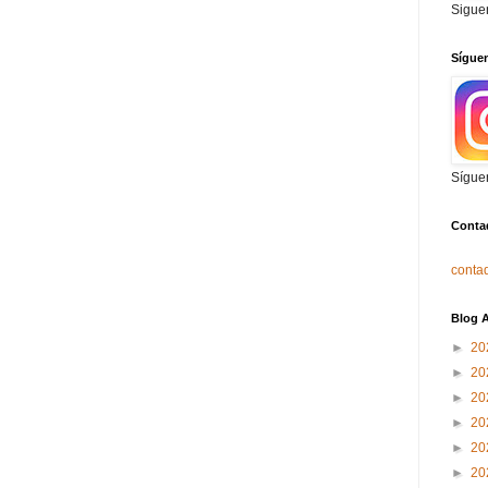
Sigue
Sígue
Sígue
Conta
contad
Blog A
►
20
►
20
►
20
►
20
►
20
►
20