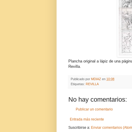
Plancha original a lápiz de una pá
Revilla.
Publicado por
MDIAZ
en
10:08
Etiquetas:
REVILLA
No hay comentarios:
Publicar un comentario
Entrada más reciente
Suscribirse a:
Enviar comentarios (Atom