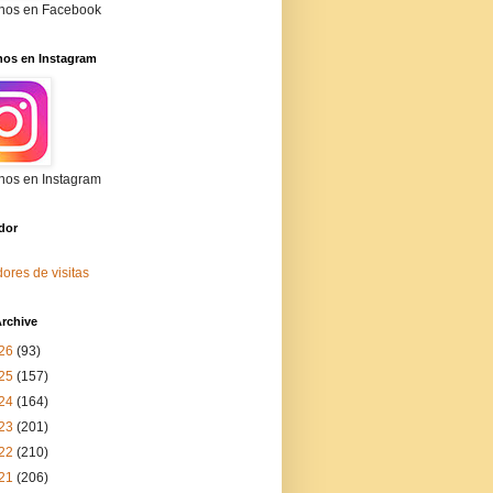
nos en Facebook
nos en Instagram
nos en Instagram
dor
ores de visitas
rchive
26
(93)
25
(157)
24
(164)
23
(201)
22
(210)
21
(206)