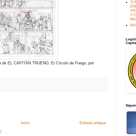
"C
EX
VI
Y 
MA
NU
Logoti
Capit
gina de EL CAPITÁN TRUENO, El Círculo de Fuego, por
Sigue
Inicio
Entrada antigua
)