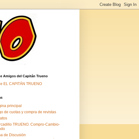
de Amigos del Capitán Trueno
de EL CAPITÁN TRUENO
as
ina principal
o de cuotas y compra de revistas
atos
rcadillo TRUENO. Compro-Cambio-
ndo
a de Discusión