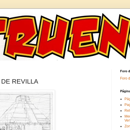
Foro 
Foro 
 DE REVILLA
Págin
Pág
Pag
Rel
Me
Ve
Zon